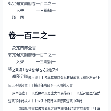
御定佩文韻府卷一百二之一
入聲 十三職韻一
職 國
卷一百二之一
欽定四庫全書
御定佩文韻府卷一百二之一
入聲 十三職韻一
職
之翼切主也常也/業也記微也又姓
韻藻分職
書六卿丨丨各率其屬以倡九牧阜成兆民禮記君天/下
曰天子朝諸侯丨丨授政任功曰予一人周禮天官
冡宰設官丨丨以爲民極又夏宮大司馬施貢丨丨以任邦國孟/浩然
送張郎中詩故人丨丨去潘令寵行來權德輿送張中丞詩
丨丨南臺知禮重輟書東觀見才難李覯閔雨詩謂言庻事有丨/丨屏