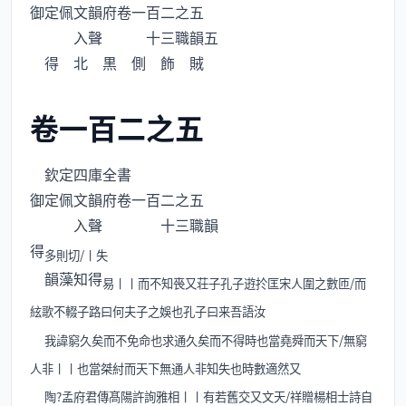
御定佩文韻府卷一百二之五
入聲 十三職韻五
得 北 黒 側 飾 賊
卷一百二之五
欽定四庫全書
御定佩文韻府卷一百二之五
入聲 十三職韻
得
多則切/丨失
韻藻知得
易丨丨而不知䘮又荘子孔子逰扵匡宋人圍之數匝/而
絃歌不輟子路曰何夫子之娛也孔子曰来吾語汝
我諱窮久矣而不免命也求通久矣而不得時也當堯舜而天下/無窮
人非丨丨也當桀紂而天下無通人非知失也時數適然又
陶?孟府君傳髙陽許詢雅相丨丨有若舊交又文天/祥贈楊相士詩自