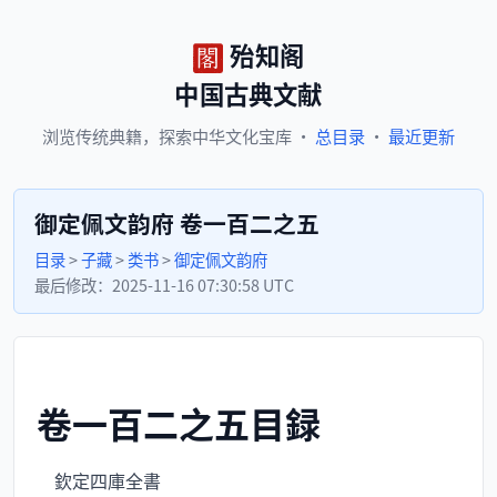
殆知阁
中国古典文献
浏览
传统典籍，
探索
中华文化宝库
·
总目录
·
最近更新
御定佩文韵府 卷一百二之五
目录
>
子藏
>
类书
>
御定佩文韵府
最后修改：
2025-11-16 07:30:58 UTC
卷一百二之五目録
欽定四庫全書