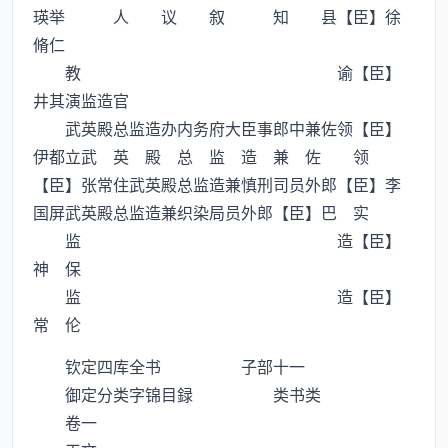
瑛举 人 议 叙 知 县【臣】徐
脩仁
教 谕【臣】
井其演监造官
武英殿总监造办内务府大臣事郎中兼佐领【臣】
伊都立武 英 殿 总 监 造 兼 佐 领
【臣】张常住武英殿总监造兼慎刑司员外郎【臣】李
国屏武英殿总监造兼织染局员外郎【臣】巴 实
监 造【臣】
神 保
监 造【臣】
常 伦
钦定四库全书 子部十一
御定分类字锦目録 类书类
卷一