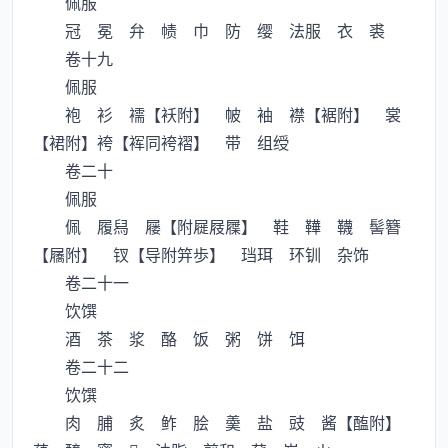
佩服
冠 冕 弁 帻 巾 防 缨 法服 衣 裘
卷十九
佩服
袍 衫 襦【袄附】 帔 袖 襟【裾附】 裳
【裙附】袴【裈同袴褶】 带 组绶
卷二十
佩服
佩 履舄 屦【附屣屐屧】 鞋 鞾 韈 髻簪
【屩附】 钗【导附笄歩】 珰珥 环钏 杂饰
卷二十一
饮馔
酒 茶 浆 酪 饭 粥 饼 饵
卷二十二
饮馔
肉 脯 炙 鲊 脍 羮 盐 豉 酱【醢附】