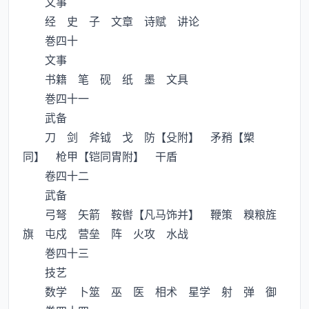
文事
经 史 子 文章 诗赋 讲论
巻四十
文事
书籍 笔 砚 纸 墨 文具
巻四十一
武备
刀 剑 斧钺 戈 防【殳附】 矛矟【槊
同】 枪甲【铠同胄附】 干盾
卷四十二
武备
弓弩 矢箭 鞍辔【凡马饰并】 鞭策 糗粮旌
旗 屯戍 营垒 阵 火攻 水战
巻四十三
技艺
数学 卜筮 巫 医 相术 星学 射 弹 御