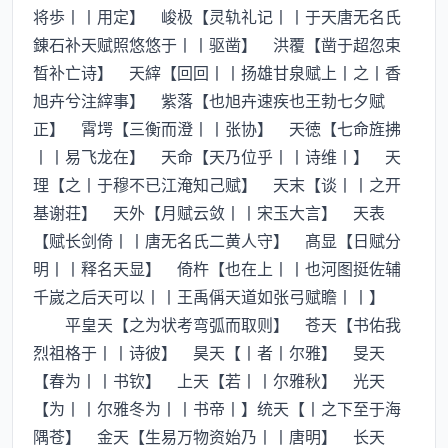
将歩丨丨用定】 峻极【灵轨礼记丨丨于天唐无名氏
錬石补天赋照悠悠于丨丨驱凿】 洪覆【凿于超忽束
晳补亡诗】 天縡【回回丨丨扬雄甘泉赋上丨之丨香
旭卉兮注縡事】 紫落【也旭卉速疾也王勃七夕赋
正】 霄堮【三衡而澄丨丨张协】 天徳【七命旌拂
丨丨易飞龙在】 天命【天乃位乎丨丨诗维丨】 天
理【之丨于穆不已江淹知己赋】 天末【谈丨丨之开
基谢荘】 天外【月赋云敛丨丨宋玉大言】 天表
【赋长剑倚丨丨唐无名氏二黄人守】 髙显【日赋分
明丨丨释名天显】 倚杵【也在上丨丨也河图挺佐辅
千嵗之后天可以丨丨王禹偁天道如张弓赋瞻丨丨】
平皇天【之为状考弯弧而取则】 苍天【书佑我
烈祖格于丨丨诗彼】 昊天【丨者丨尔雅】 旻天
【春为丨丨书钦】 上天【若丨丨尔雅秋】 光天
【为丨丨尔雅冬为丨丨书帝丨】统天【丨之下至于海
隅苍】 金天【生易万物资始乃丨丨唐明】 长天