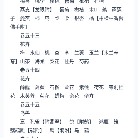
梅杏 桃李 樱桃 杨梅 枇杷 石榴
荔支【龙眼附】 葡萄 橄榄 木 藕 蔗莲
子 菱芡 杮 枣 梨 栗 银杏 橘【柑橙柚香橼
佛手附】
卷五十三
花卉
梅 水仙 桃 杏 李 兰蕙 玉兰【木兰辛
夸】山茶 海棠 梨花 牡丹 芍药
卷五十四
花卉
酴醿 蔷薇 石榴 萱花 紫薇 荷花 茉莉桂
花 木芙蓉 菊花 蜡梅 杂花 杂卉
卷五十五
鸟兽
鸾 孔雀【附翡翠】 鹤【附鹄】 鸿雁 雉
鹦鹉雕【鹗附】 鹰【鹘附】乌 鹊