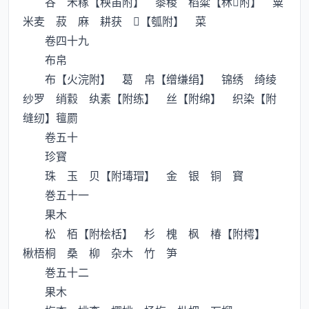
谷 禾稼【秧苖附】 黍稷 稻粱【秫附】 粟
米麦 菽 麻 耕获 【瓠附】 菜
卷四十九
布帛
布【火浣附】 葛 帛【缯缣绢】 锦绣 绮绫
纱罗 绡縠 纨素【附练】 丝【附绵】 织染【附
缝纫】氊罽
卷五十
珍寳
珠 玉 贝【附瑇瑁】 金 银 铜 寳
巻五十一
果木
松 栢【附桧栝】 杉 槐 枫 椿【附樗】
楸梧桐 桑 柳 杂木 竹 笋
巻五十二
果木