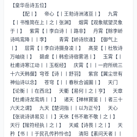
【皇华岳诗五位】
【配丨】 帝心【丨王勃诗洲渚亘丨】 九霄
【丨书惟简在上丨之丨张渊】 烟霄【观象赋望灵象
于丨】 紫霄【丨李白诗丨丨路非】 丹霄【賖李峤
诗鸣鸾降丨丨李】 青霄【峤诗欣逢】【御气上
丨】 层霄【丨李白诗摄身凌丨】 髙旻【丨杜牧诗
万岫绕丨】 碧虗【丨韩愈诗宿雾浥丨】 玉霄【丨
杜甫诗寒江动丨丨玉枢经】 庆霄【丨丨一府所统三
十六天韩偓】穹苍【诗丨丨舒羽】 紫宫【翼尘世有
神仙诗以念】 苍穹【丨丨春秋合诚圗丨】 天门
【论衡丨丨在西北】 天衢【易何丨之丨亨】 天章
【杜甫诗龙鸾炳丨丨】 诸天【禅林寳鉴丨丨者三十
六天之谓】 九天【楚词指丨丨以为正兮】 天心
【张说诗讲易见丨丨】天休【书不敢不敬丨之丨】
天行【隂符经执丨之丨】 天威【诗畏丨之丨】 天
矜【书丨丨于民孔传矜怜也】 清阳【素问天者丨丨