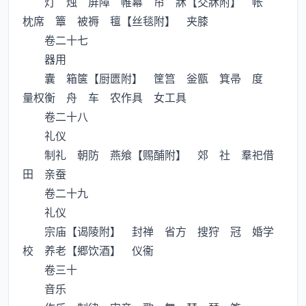
灯 烛 屏障 帷幕 帘 牀【交牀附】 帐
枕席 簟 被褥 氊【丝毯附】 夹膝
卷二十七
器用
囊 箱箧【厨匮附】 筐筥 釡甑 箕帚 度
量权衡 舟 车 农作具 女工具
卷二十八
礼仪
制礼 朝防 燕飨【赐酺附】 郊 社 羣祀借
田 亲蚕
卷二十九
礼仪
宗庙【谒陵附】 封禅 省方 搜狩 冠 婚学
校 养老【郷饮酒】 仪衞
卷三十
音乐