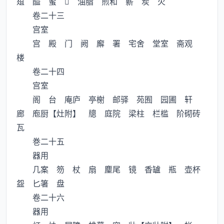
葅 醯 蜜  油脂 煎和 薪 炭 火
卷二十三
宫室
宫 殿 门 阙 廨 署 宅舍 堂室 斋观
楼
卷二十四
宫室
阁 台 庵庐 亭榭 邮驿 苑囿 园圃 轩
廊 庖厨【灶附】 牕 庭院 梁柱 栏槛 阶砌砖
瓦
巻二十五
器用
几案 笏 杖 扇 麈尾 镜 香罏 瓶 壶杯
盌 匕箸 盘
卷二十六
器用