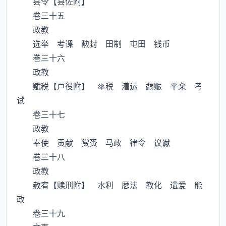
县令【县佐附】
卷三十五
政教
选举 考课 勲封 田制 屯田 钱币
巻三十六
政教
赋税【戸役附】 税 漕运 蠲赈 平籴 考
试
卷三十七
政教
奉使 贡献 赏赉 马政 律令 议谳
卷三十八
政教
赦宥【赎刑附】 水利 厯法 教化 遗爱 能
政
卷三十九