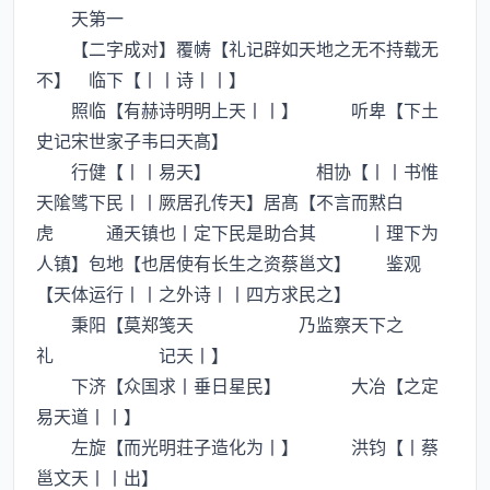
天第一
【二字成对】覆帱【礼记辟如天地之无不持载无
不】 临下【丨丨诗丨丨】
照临【有赫诗明明上天丨丨】 听卑【下土
史记宋世家子韦曰天髙】
行健【丨丨易天】 相协【丨丨书惟
天隂骘下民丨丨厥居孔传天】居髙【不言而黙白
虎 通天镇也丨定下民是助合其 丨理下为
人镇】包地【也居使有长生之资蔡邕文】 鉴观
【天体运行丨丨之外诗丨丨四方求民之】
秉阳【莫郑笺天 乃监察天下之
礼 记天丨】
下济【众国求丨垂日星民】 大冶【之定
易天道丨丨】
左旋【而光明荘子造化为丨】 洪钧【丨蔡
邕文天丨丨出】