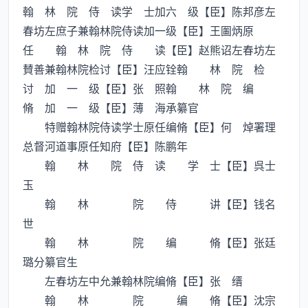
翰 林 院 侍 读学 士加六 级【臣】陈邦彦左
春坊左庶子兼翰林院侍读加一级【臣】王圗炳原
任 翰 林 院 侍 读【臣】赵熊诏左春坊左
賛善兼翰林院检讨【臣】汪应铨翰 林 院 检
讨 加 一 级【臣】张 照翰 林 院 编
脩 加 一 级【臣】薄 海承纂官
特赠翰林院侍读学士原任编脩【臣】何 焯署理
总督河道事原任知府【臣】陈鹏年
翰 林 院 侍 读 学 士【臣】呉士
玉
翰 林 院 侍 讲【臣】钱名
世
翰 林 院 编 脩【臣】张廷
璐分纂官生
左春坊左中允兼翰林院编脩【臣】张 缙
翰 林 院 编 脩【臣】沈宗