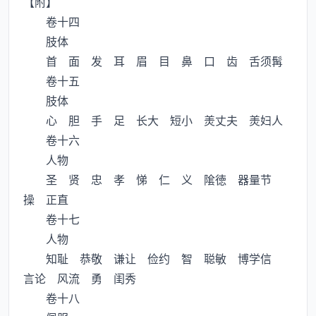
【附】
卷十四
肢体
首 面 发 耳 眉 目 鼻 口 齿 舌须髯
卷十五
肢体
心 胆 手 足 长大 短小 羙丈夫 羙妇人
卷十六
人物
圣 贤 忠 孝 悌 仁 义 隂徳 器量节
操 正直
卷十七
人物
知耻 恭敬 谦让 俭约 智 聪敏 博学信
言论 风流 勇 闺秀
卷十八