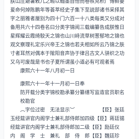
朕山庄避暑敕几之暇以翰墨自怡而卷帙充积广博鲜要
爰命何焯陈鹏年等荟萃经史子集下至説部诸书采择其
字之丽雅者厘别为四十门六百一十八类每类又分成对
备用共六十四卷名曰分类字锦阅三载编纂告成朕惟日
星辉耀云霞绮駮天之锦也山川峙流草树葱郁地之锦也
观文察理礼定乐兴帝王之锦也若夫相如所云乃锦之肤
寸者耳然对偶本于隂阳音声协于律吕古文人骈织之功
又乌可废哉是书也子夏所谓虽小道必有可观者焉
康熙六十一年八月初一日
康熙六十一年十一月初一日奉
防开载分类字锦校勘承纂分纂缮写监造官员职名
校勘官
︵字位过密 无法显示︶ 【臣】张廷
玉经筵讲官内阁学士兼礼部侍郎加四级【臣】蒋廷锡
经筵讲官内阁学士兼礼部侍郎加二级【臣】励廷仪
内 阁 学 士 兼礼 部 侍 郎【臣】魏廷珍