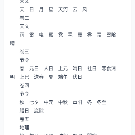
天文
天 日 月 星 天河 云 风
卷二
天文
雨 雷 电 露 霓 雹 霞 雾 霜 雪隂
晴
卷三
节令
春 元日 人日 上元 晦日 社日 寒食清
明 上巳 送春 夏 端午 伏日
卷四
节令
秋 七夕 中元 中秋 重阳 冬 冬至
腊日 嵗除
卷五
地理