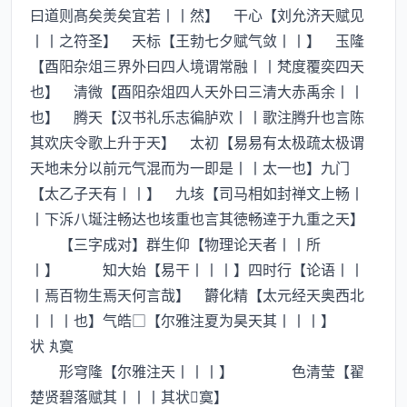
曰道则髙矣羙矣宜若丨丨然】 干心【刘允济天赋见
丨丨之符圣】 天标【王勃七夕赋气敛丨丨】 玉隆
【酉阳杂俎三界外曰四人境谓常融丨丨梵度覆奕四天
也】 清微【酉阳杂俎四人天外曰三清大赤禹余丨丨
也】 腾天【汉书礼乐志徧胪欢丨丨歌注腾升也言陈
其欢庆令歌上升于天】 太初【易易有太极疏太极谓
天地未分以前元气混而为一即是丨丨太一也】九门
【太乙子天有丨丨】 九垓【司马相如封禅文上畅丨
丨下泝八埏注畅达也垓重也言其徳畅逹于九重之天】
【三字成对】群生仰【物理论天者丨丨所
丨】 知大始【易干丨丨丨】四时行【论语丨丨
丨焉百物生焉天何言哉】 欝化精【太元经天奥西北
丨丨丨也】气皓□【尔雅注夏为昊天其丨丨丨】
状寞
形穹隆【尔雅注天丨丨丨】 色清莹【翟
楚贤碧落赋其丨丨丨其状寞】