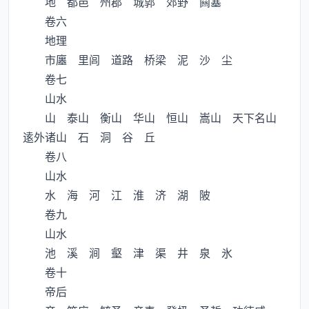
地 都邑 州郡 城郭 郊野 闗塞
卷六
地理
市廛 里闾 道路 桥梁 泥 沙 尘
卷七
山水
山 泰山 衡山 华山 恒山 嵩山 天下名山
逺外诸山 石 洞 谷 丘
卷八
山水
水 海 河 江 淮 济 湖 陂
卷九
山水
池 溪 涧 壑 津 渠 井 泉 氷
卷十
帝后