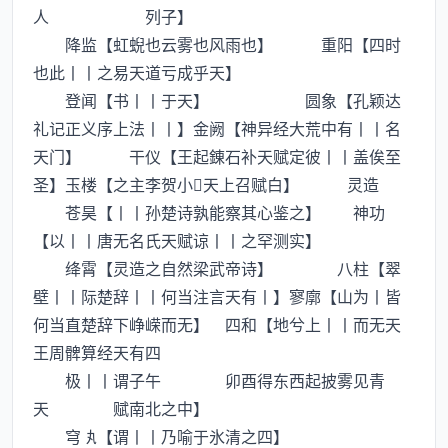
人 列子】
降监【虹蜺也云雾也风雨也】 重阳【四时
也此丨丨之易天道亏成乎天】
登闻【书丨丨于天】 圆象【孔颖达
礼记正义序上法丨丨】金阙【神异经大荒中有丨丨名
天门】 干仪【王起錬石补天赋定彼丨丨盖俟至
圣】玉楼【之主李贺小天上召赋白】 灵造
苍昊【丨丨孙楚诗孰能察其心鉴之】 神功
【以丨丨唐无名氏天赋谅丨丨之罕测实】
绛霄【灵造之自然梁武帝诗】 八柱【翠
壁丨丨际楚辞丨丨何当注言天有丨】寥廓【山为丨皆
何当直楚辞下峥嵘而无】 四和【地兮上丨丨而无天
王周髀算经天有四
极丨丨谓子午 卯酉得东西起披雾见青
天 赋南北之中】
穹【谓丨丨乃喻于氷清之四】