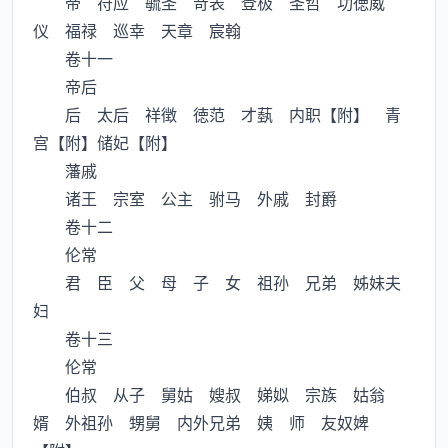
帝 符应 毓圣 竒表 登极 圣哲 功徳威
仪 福禄 巡幸 天章 宸翰
卷十一
帝后
后 太后 祥徴 徳范 才蓺 内职【附】 青
宫【附】储妃【附】
藩戚
诸王 宗室 公主 驸马 外戚 封爵
卷十二
伦常
君 臣 父 母 子 女 祖孙 兄弟 姊妹夫
妇
卷十三
伦常
伯叔 从子 舅姑 嫂叔 娣姒 宗族 姑翁
婿 外祖孙 甥舅 内外兄弟 姨 师 友奴婢