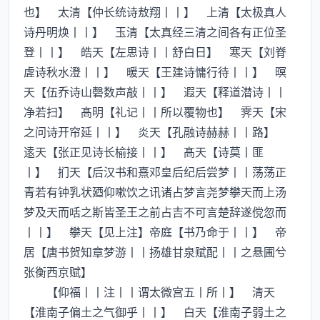
也】 太清【仲长统诗敖翔丨丨】 上清【太极真人
诗丹明焕丨丨】 玉清【太真经三清之间各有正位圣
登丨丨】 皓天【左思诗丨丨舒白日】 寒天【刘脊
虗诗秋水澄丨丨】 暖天【王建诗慵行待丨丨】 暝
天【伍乔诗山磬数声敲丨丨】 遐天【释道潜诗丨丨
净若扫】 髙明【礼记丨丨所以覆物也】 霁天【宋
之问诗开帘延丨丨】 炎天【孔融诗赫赫丨丨路】
逺天【张正见诗长榆接丨丨】 髙天【诗莫丨匪
丨】 扪天【后汉书和熹邓皇后纪后尝梦丨丨荡荡正
青若有钟乳状廼仰嗽饮之讯诸占梦言尧梦攀天而上汤
梦及天而咶之斯皆圣王之前占吉不可言楚辞遂傥忽而
丨丨】 攀天【见上注】帝庭【书乃命于丨丨】 帝
居【唐书贺知章梦游丨丨扬雄甘泉赋配丨丨之悬圃兮
张衡西京赋】
【仰福丨丨注丨丨谓太微宫五丨所丨】 清天
【淮南子偏土之气御乎丨丨】 白天【淮南子弱土之