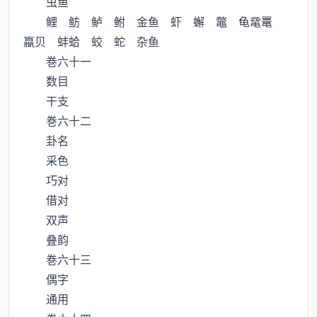
虫鱼
鲤 鲂 鲈 鲋 金鱼 虾 蠏 鼈 龟鼋鼍
蠃贝 蚌蛤 蛟 蛇 杂鱼
巻六十一
数目
干支
巻六十二
卦名
采色
巧对
借对
双声
叠韵
巻六十三
偶字
通用