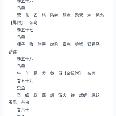
巻五十六
鸟兽
莺 燕 雀 鸠 防鹑 鸳鸯 鸥鹭 鸡 鹅凫
【鹜附】 杂鸟
巻五十七
鸟兽
师子 象 熊罴 虎豹 麋鹿 猿猴 狐狸马
驴骡
卷五十八
鸟兽
牛 羊 豕 犬 兔 鼠【杂鼠附】 杂兽
巻五十九
虫鱼
蚕 蜂 蚁 蝶 蚓 萤火 蝉 蟋蟀 蝇蚊
蚤虱 杂虫
巻六十