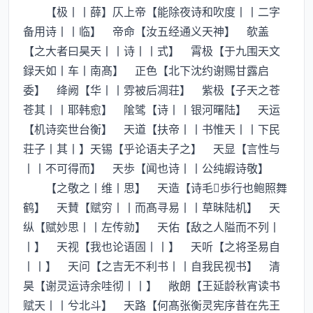
【极丨丨薛】仄上帝【能除夜诗和吹度丨丨二字
备用诗丨丨临】 帝命【汝五经通义天神】 欹盖
【之大者曰昊天丨丨诗丨丨式】 霄极【于九围天文
録天如丨车丨南髙】 正色【北下沈约谢赐甘露启
委】 绛阙【华丨丨雰被后凋荘】 紫极【子天之苍
苍其丨丨耶韩愈】 隂骘【诗丨丨银河曙陆】 天运
【机诗奕世台衡】 天道【扶帝丨丨书惟天丨丨下民
荘子丨其丨】天锡【乎论语夫子之】 天显【言性与
丨丨不可得而】 天歩【闻也诗丨丨公纯嘏诗敬】
【之敬之丨维丨思】 天造【诗毛歩行也鲍照舞
鹤】 天賛【赋穷丨丨而髙寻易丨丨草昧陆机】 天
纵【赋妙思丨丨左传勍】 天佑【敌之人隘而不列丨
丨】 天视【我也论语固丨丨】 天听【之将圣易自
丨丨】 天问【之吉无不利书丨丨自我民视书】 清
昊【谢灵运诗余哇彻丨丨】 敞朗【王延龄秋宵读书
赋天丨丨兮北斗】 天路【何髙张衡灵宪序昔在先王