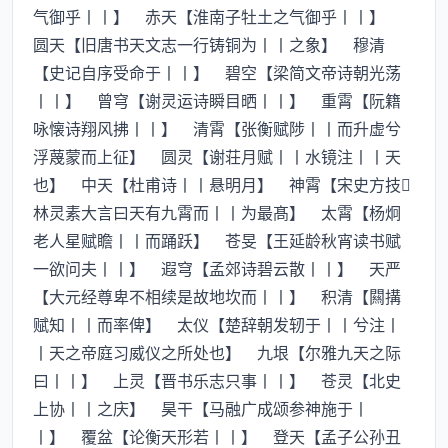
气御乎丨丨】 赤天【淮南子牡土之气御乎丨丨】
圆天【旧唐书天文志一行铸铜为丨丨之象】 穆清
【史记自序受命于丨丨】 碧空【梁简文帝诗朝光荡
丨丨】 曾穹【谢灵运诗瞬目晒丨丨】 重霄【阮籍
咏懐诗翔风拂丨丨】 清霄【张衡赋陟丨丨而升虚兮
浮蔑蒙而上征】 圆灵【谢荘月赋丨丨水镜注丨丨天
也】 中天【杜甫诗丨丨悬明月】 神霄【宋史方技
林灵素大言曰天有九霄而丨丨为最髙】 太霄【杨炯
老人星赋瞻丨丨而踊跃】 苍旻【王延龄秋宵读书赋
一欲问夫丨丨】 遐穹【孟郊诗碧云散丨丨】 天严
【大元经尊卑不相续是故地坎而丨丨】 积清【闗搆
赋知丨丨而率俾】 太仪【楚辞朝发轫于丨丨兮注丨
丨天之帝庭习威仪之所处也】 九垠【尔雅九天之际
曰丨丨】 上灵【晋书乐志只事丨丨】 苍灵【北史
上协丨丨之庆】 昊干【马融广成颂参神施于丨
丨】 覆盆【论衡天形若丨丨】 登天【孟子公孙丑