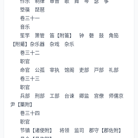
作乐 制律 审音 歌 舞 琴 瑟 筝
箜篌 琵琶
卷三十一
音乐
笙竽 箫管 笛【附籥】 钟 磬 鼓 角笳
【附觱】杂乐器 杂戏 杂乐
巻三十二
职官
命官 公孤 宰执 馆阁 吏部 戸部 礼部
卷三十三
职官
兵部 刑部 工部 台谏 卿监 宫僚 师儒京
尹【篥附】
巻三十四
职官
节镇【诸使附】 将领 监司 郡守【郡佐附】