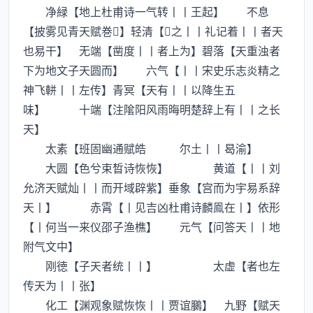
净緑【地上杜甫诗一气转丨丨王起】 不息
【披雾见青天赋巻】轻清【之丨丨礼记着丨丨者天
也易干】 无端【凿度丨丨者上为】碧落【天重浊者
下为地文子天圆而】 六气【丨丨宋史乐志炎精之
神飞軿丨丨左传】青冥【天有丨丨以降生五
味】 十端【注隂阳风雨晦明楚辞上有丨丨之长
天】
太素【班固幽通赋皓 尔土丨丨曷渝】
大圆【色兮束晳诗恢恢】 黄道【丨丨刘
允济天赋灿丨丨而开域辟紫】垂象【宫而为宇易系辞
天丨】 赤霄【丨见吉凶杜甫诗麟鳯在丨】依形
【丨何当一来仪邵子渔樵】 元气【问答天丨丨地
附气文中】
刚徳【子天者统丨丨】 太虚【者也左
传天为丨丨张】
化工【渊观象赋恢恢丨丨贾谊鵩】 九野【赋天