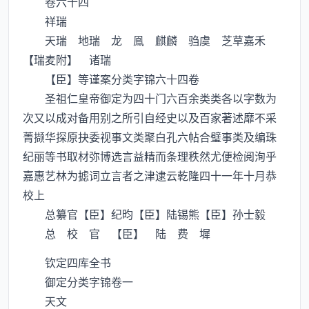
卷六十四
祥瑞
天瑞 地瑞 龙 鳯 麒麟 驺虞 芝草嘉禾
【瑞麦附】 诸瑞
【臣】等谨案分类字锦六十四卷
圣祖仁皇帝御定为四十门六百余类类各以字数为
次又以成对备用别之所引自经史以及百家著述靡不采
菁撷华探原抉委视事文类聚白孔六帖合璧事类及编珠
纪丽等书取材弥博选言益精而条理秩然尤便检阅洵乎
嘉惠艺林为摅词立言者之津逮云乾隆四十一年十月恭
校上
总纂官【臣】纪昀【臣】陆锡熊【臣】孙士毅
总 校 官 【臣】 陆 费 墀
钦定四库全书
御定分类字锦卷一
天文