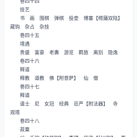
巻四十四
技艺
书 画 围棋 弹棋 投壶 博塞【樗蒱双陆】
蔵钩 杂占 杂技
巻四十五
境遇
贵盛 富豪 老夀 游览 羁旅 离别 隐逸
卷四十六
释道
释教 道教 佛【附菩萨】 仙 僧
巻四十七
释道
道士 尼 女冠 经典 荘严【附法器】 寺
观塔
巻四十八
菽粟