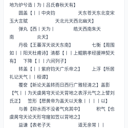
地为炉兮造丨为丨吕氏春秋天有】
圆盖【丨丨中央钧 天东苍天东北变宋
玉大言赋 天北元天西北幽天】
弹丸【西丨天为丨 皓天西南朱天
南 炎天】
丹极【王蕃浑天说天东南】 七衡【周围
如丨丨阳天杜甫诗】清都【丨丨上鲲鹏孝经援神契天
有】 下降【丨丨六间列子】
转盖【丨丨紫府钧天广乐帝之】 上浮【所居
礼记天气丨丨桓谭】
覆奁【新论天盖转而日西行广雅轻清之】盖影
【气丨丨为天虞昺穹天论天冐地之表浮元气之上譬刘
氏正】 笠形【厯黄帝为盖天以天象丨丨丨丨以】
与善【抑水而不没者气充其中】 积气【也
虞昺穹天论天形穹窿如笠以冐地之】
益谦【表老子天 道无亲常丨丨