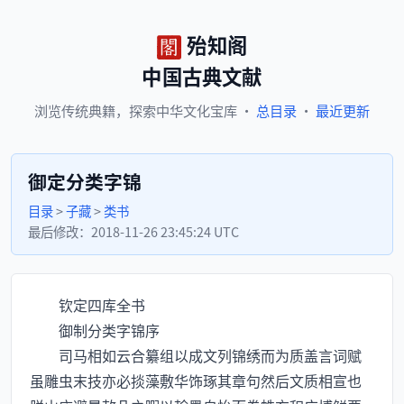
殆知阁
中国古典文献
浏览
传统典籍，
探索
中华文化宝库
·
总目录
·
最近更新
御定分类字锦
目录
>
子藏
>
类书
最后修改：
2018-11-26 23:45:24 UTC
钦定四库全书
御制分类字锦序
司马相如云合纂组以成文列锦绣而为质盖言词赋
虽雕虫末技亦必掞藻敷华饰琢其章句然后文质相宣也